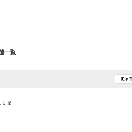
舗一覧
サヒ1階