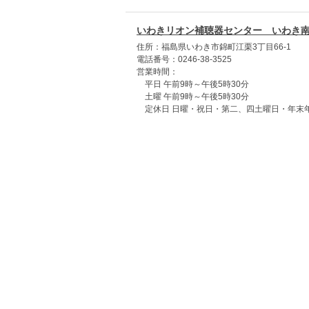
いわきリオン補聴器センター いわき
住所：福島県いわき市錦町江栗3丁目66-1
電話番号：0246-38-3525
営業時間：
平日 午前9時～午後5時30分
土曜 午前9時～午後5時30分
定休日 日曜・祝日・第二、四土曜日・年末