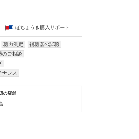
店
ほちょうき購入サポート
聴力測定
補聴器の試聴
器のご相談
グ
テナンス
辺の店舗
島