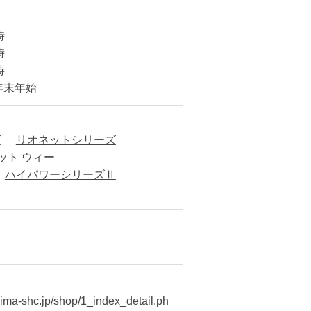
時
時
時
年末年始
ズ
リオネットシリーズ
ット ウィー
ハイパワーシリーズⅡ
hima-shc.jp/shop/1_index_detail.ph