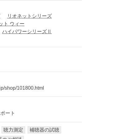
ズ
リオネットシリーズ
ット ウィー
ハイパワーシリーズⅡ
.jp/shop/101800.html
サポート
聴力測定
補聴器の試聴